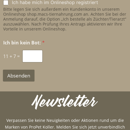
A
Ich habe mich im Onlineshop registriert
d
h
n
u
Bitte legen Sie sich außerdem ein Kundenkonto in unserem
u
m
n
Onlineshop shop.macs-tiernahrung.com an. Achten Sie bei der
t
e
Anmelung darauf, die Option „Ich bestelle als Züchter/Tierarzt“
g
z
l
auszuwählen. Nach Prüfung Ihres Antrags aktivieren wir Ihre
*
d
Vorteile in unserem Onlineshop.
u
n
Ich bin kein Bot:
*
g
S
11
+
7
=
h
o
p
*
Absenden
Newsletter
Verpassen Sie keine Neuigkeiten oder Aktionen rund um die
Marken von ProPet Koller. Melden Sie sich jetzt unverbindlich