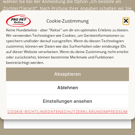
wählen Sie bei der Anmeldung die Option „Ich bestelle als
Züchter/Tierarzt“. Nach Prüfung Ihrer Angaben schalten wir Sie
für die entsprechenden Konditionen im Shop frei.
Cookie-Zustimmung
Hinweis:
Keine Hundekekse - aber "Kekse" um dir ein optimales Erlebnis zu bieten.
Wir verwenden Technologien wie Cookies, um Geräteinformationen zu
Aus logistischen Gründen können wir aktuell nur
speichern und/oder darauf zuzugreifen. Wenn du diesen Technologien
Registrierungen aus Deutschland berücksichtigen. Unser
zustimmst, können wir Daten wie das Surfverhalten oder eindeutige IDs
Tierarztprogramm richtet sich ausschließlich an approbierte
auf dieser Website verarbeiten. Wenn du deine Zustimmung nicht erteilst
Tierärzt:innen mit eigener Praxis oder Tätigkeit im
oder zurückziehst, können bestimmte Merkmale und Funktionen
beeinträchtigt werden.
tiermedizinischen Bereich. Wir behalten uns vor,
Registrierungen zu prüfen, gegebenenfalls abzulehnen oder
Akzeptieren
bestehende Zugänge bei Missbrauch des Programms zu
deaktivieren.
Ablehnen
Einstellungen ansehen
Name der Praxis
*
COOKIE-RICHTLINIE
DATENSCHUTZERKLÄRUNG
IMPRESSUM