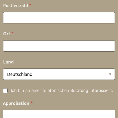
Postleitzahl
*
Ort
*
Land
P
Ich bin an einer telefonischen Beratung interessiert.
e
r
Approbation
*
s
ö
n