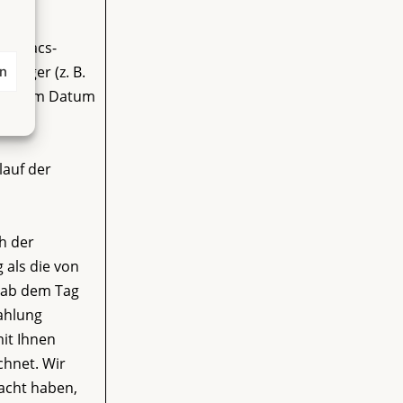
hop.macs-
träger (z. B.
en
owie dem Datum
lauf der
h der
 als die von
n ab dem Tag
zahlung
mit Ihnen
chnet. Wir
acht haben,