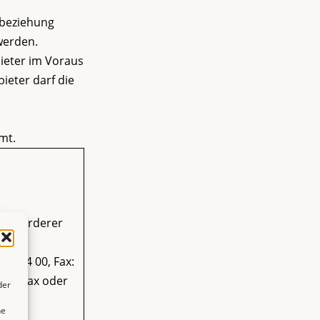
sbeziehung
werden.
ieter im Voraus
ieter darf die
mt.
r Beförderer
99 44 00, Fax:
, Telefax oder
der
ne