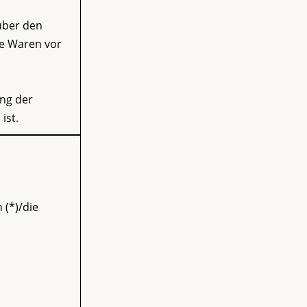
über den
ie Waren vor
ung der
ist.
 (*)/die