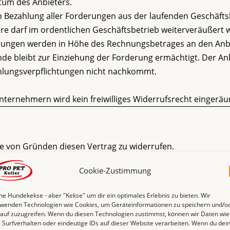
ntum des Anbieters.
en Bezahlung aller Forderungen aus der laufenden Geschäft
are darf im ordentlichen Geschäftsbetrieb weiterveräußert 
rungen werden in Höhe des Rechnungsbetrages an den Anb
de bleibt zur Einziehung der Forderung ermächtigt. Der Anb
hlungsverpflichtungen nicht nachkommt.
nternehmern wird kein freiwilliges Widerrufsrecht eingeräu
e von Gründen diesen Vertrag zu widerrufen.
 dem Sie oder ein von Ihnen benannter Dritter, der nicht de
Cookie-Zustimmung
t Koller GmbH, Messerschmittstr. 4, 53925 Kall, Tel: 02441-
ne Hundekekse - aber "Kekse" um dir ein optimales Erlebnis zu bieten. Wir
eindeutigen Erklärung (z. B. ein mit der Post versandter Brief
wenden Technologien wie Cookies, um Geräteinformationen zu speichern und/o
auf zuzugreifen. Wenn du diesen Technologien zustimmst, können wir Daten wie
fen, informieren. Sie können dafür das beigefügte Muster-
 Surfverhalten oder eindeutige IDs auf dieser Website verarbeiten. Wenn du dei
rieben ist.