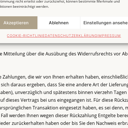
timmung nicht erteilst oder zurückziehst, können bestimmte Merkmale und
ktionen beeinträchtigt werden.
altfläche „Vertrag widerrufen“ auf unserer Webseite www.s
nutzen, übermitteln wir Ihnen auf einem dauerhaften Daten
Akzeptieren
Ablehnen
Einstellungen anseh
ung mit Informationen zum Inhalt der Widerrufserklärung s
COOKIE-RICHTLINIE
DATENSCHUTZERKLÄRUNG
IMPRESSUM
die Mitteilung über die Ausübung des Widerrufsrechts vor Ab
 Zahlungen, die wir von Ihnen erhalten haben, einschließlic
sich daraus ergeben, dass Sie eine andere Art der Lieferung
haben), unverzüglich und spätestens binnen vierzehn Tage
uf dieses Vertrags bei uns eingegangen ist. Für diese Rück
ursprünglichen Transaktion eingesetzt haben, es sei denn, 
 Fall werden Ihnen wegen dieser Rückzahlung Entgelte bere
ieder zurückerhalten haben oder bis Sie den Nachweis erbr