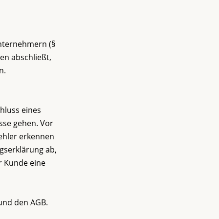
Unternehmern (§
en abschließt,
n.
hluss eines
sse gehen. Vor
fehler erkennen
agserklärung ab,
r Kunde eine
 und den AGB.