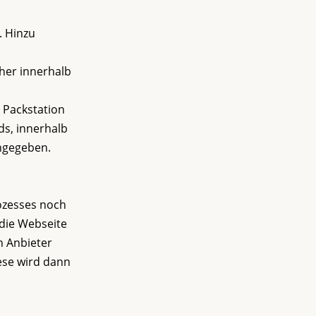
. Hinzu
her innerhalb
e Packstation
ds, innerhalb
angegeben.
ozesses noch
die Webseite
n Anbieter
iese wird dann