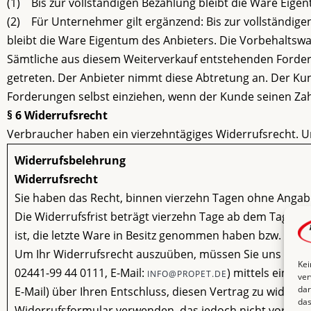
(1) Bis zur vollständigen Bezahlung bleibt die Ware Eige
(2) Für Unternehmer gilt ergänzend: Bis zur vollständig
bleibt die Ware Eigentum des Anbieters. Die Vorbehaltsw
Sämtliche aus diesem Weiterverkauf entstehenden Forde
getreten. Der Anbieter nimmt diese Abtretung an. Der Kun
Forderungen selbst einziehen, wenn der Kunde seinen Za
§ 6 Widerrufsrecht
Verbraucher haben ein vierzehntägiges Widerrufsrecht. U
Widerrufsbelehrung
Widerrufsrecht
Sie haben das Recht, binnen vierzehn Tagen ohne Angab
Die Widerrufsfrist beträgt vierzehn Tage ab dem Tag, an
ist, die letzte Ware in Besitz genommen haben bzw. hat.
Um Ihr Widerrufsrecht auszuüben, müssen Sie uns (Pro Pe
Kei
02441-99 44 0111, E-Mail:
) mittels einer 
INFO@PROPET.DE
ver
dar
E-Mail) über Ihren Entschluss, diesen Vertrag zu widerru
das
Widerrufsformular verwenden, das jedoch nicht vorgesch