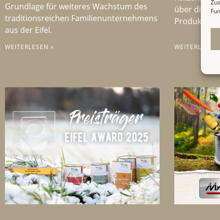
Zus
Grundlage für weiteres Wachstum des
über die Z
Fun
traditionsreichen Familienunternehmens
Produkte b
aus der Eifel.
WEITERLESEN »
WEITERLESEN 