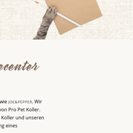
ecenter
wie
. Wir
JOE&PEPPER
von Pro Pet Koller.
t Koller und unseren
ng eines