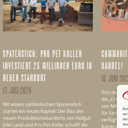
spatenstich: pro pet koller
community
investiert 25 millionen euro in
handel!
neuen standort
15. juni 20
17. juli 2026
Von der Com
die „Create
Mit einem symbolischen Spatenstich
von MAC’s u
Kei
startet ein neues Kapitel: Der Bau des
für Fachhän
ver
neuen Produktionsstandorts von Hofgut
verfügbar. 
dar
Eifel Land und Pro Pet Koller schafft die
das
Katzenbesit