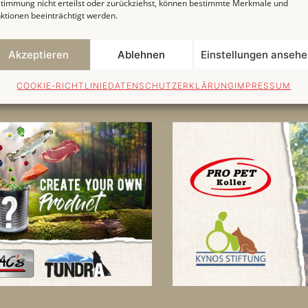
timmung nicht erteilst oder zurückziehst, können bestimmte Merkmale und
Katzen an Tierschützerin
usammensetzung der
ktionen beeinträchtigt werden.
Tierschützer aus ganz De
estimmen.
gespendet.
Akzeptieren
Ablehnen
Einstellungen anseh
»
WEITERLESEN »
COOKIE-RICHTLINIE
DATENSCHUTZERKLÄRUNG
IMPRESSUM