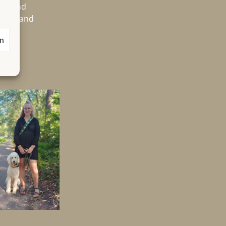
nen und
utschland
en