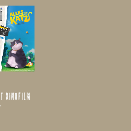
it kinofilm
“