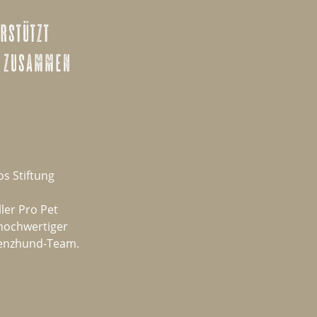
rstützt
m zusammen
s Stiftung
ler Pro Pet
 hochwertiger
tenzhund-Team.