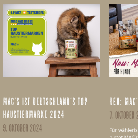
mac’s ist deutschland’s top
neu: mac
haustiermarke 2024
7. oktober 
9. oktober 2024
Für wähleri
bietet MAC’s