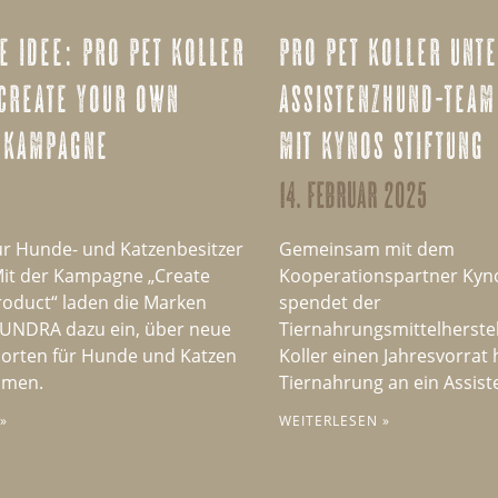
e idee: pro pet koller
pro pet koller unte
„create your own
assistenzhund-tea
 kampagne
mit kynos stiftung
14. februar 2025
ür Hunde- und Katzenbesitzer
Gemeinsam mit dem
Mit der Kampagne „Create
Kooperationspartner Kyno
oduct“ laden die Marken
spendet der
UNDRA dazu ein, über neue
Tiernahrungsmittelherstel
Sorten für Hunde und Katzen
Koller einen Jahresvorrat
mmen.
Tiernahrung an ein Assis
»
WEITERLESEN »