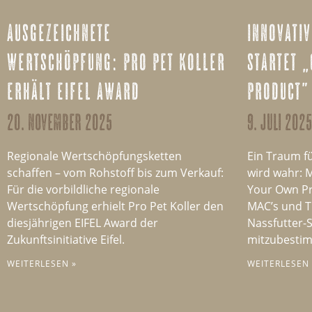
ausgezeichnete
innovativ
wertschöpfung: pro pet koller
startet 
erhält eifel award
product”
20. november 2025
9. juli 2025
Regionale Wertschöpfungsketten
Ein Traum f
schaffen – vom Rohstoff bis zum Verkauf:
wird wahr: 
Für die vorbildliche regionale
Your Own Pr
Wertschöpfung erhielt Pro Pet Koller den
MAC’s und T
diesjährigen EIFEL Award der
Nassfutter-
Zukunftsinitiative Eifel.
mitzubesti
WEITERLESEN »
WEITERLESEN 