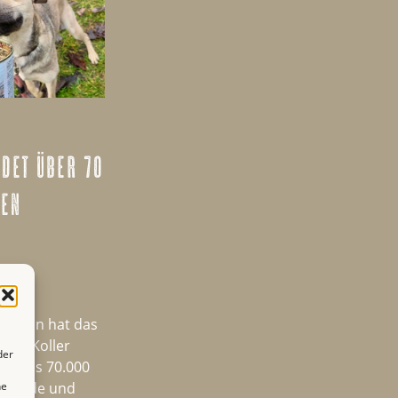
ndet über 70
den
aktion hat das
Pet Koller
der
ehr als 70.000
r Hunde und
ne