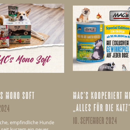
’s mono soft
mac’s kooperiert m
„alles für die katz
2024
10. september 2024
sche, empfindliche Hunde
 seit kurzem ein neues