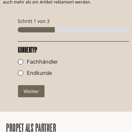
auch mehr als ein Artikel reklamiert werden.
Schritt
1
von 3
kundentyp
K
Fachhändler
u
n
Endkunde
d
e
Weiter
n
t
y
p
*
propet als partner