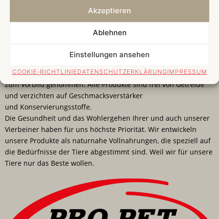
Pro Pet Koller – das steht für hochwertige Produkte,
Akzeptieren
nachhaltigere Produktion, innovative Entwicklung und gesunde
und artgerechte Ernährung.
Ablehnen
Unsere Marken zeichnen sich durch einen sehr hohen
Einstellungen ansehen
Fleischanteil und hochwertige Inhaltsstoffe in erstklassiger
COOKIE-RICHTLINIE
DATENSCHUTZERKLÄRUNG
IMPRESSUM
Qualität aus. Bei unseren Produkten haben wir uns die Natur
zum Vorbild genommen. Alle Produkte sind frei von Getreide
und verzichten auf Geschmacksverstärker
und Konservierungsstoffe.
Die Gesundheit und das Wohlergehen Ihrer und auch unserer
Vierbeiner haben für uns höchste Priorität. Wir entwickeln
unsere Produkte als naturnahe Vollnahrungen, die speziell auf
die Bedürfnisse der Tiere abgestimmt sind. Weil wir für unsere
Tiere nur das Beste wollen.