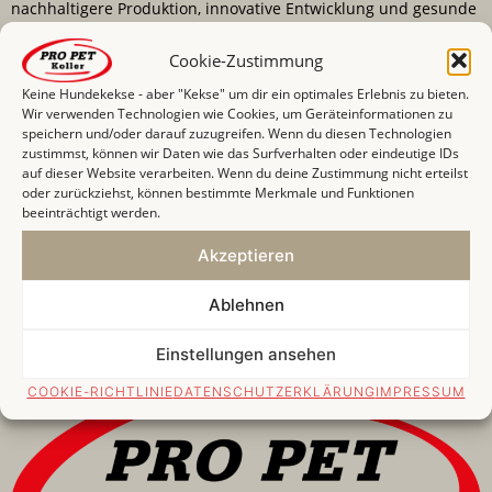
nachhaltigere Produktion, innovative Entwicklung und gesunde
und artgerechte Ernährung.
Cookie-Zustimmung
Unsere Marken zeichnen sich durch einen sehr hohen
Keine Hundekekse - aber "Kekse" um dir ein optimales Erlebnis zu bieten.
Fleischanteil und hochwertige Inhaltsstoffe in erstklassiger
Wir verwenden Technologien wie Cookies, um Geräteinformationen zu
Qualität aus. Bei unseren Produkten haben wir uns die Natur
speichern und/oder darauf zuzugreifen. Wenn du diesen Technologien
zustimmst, können wir Daten wie das Surfverhalten oder eindeutige IDs
zum Vorbild genommen. Alle Produkte sind frei von Getreide
auf dieser Website verarbeiten. Wenn du deine Zustimmung nicht erteilst
und verzichten auf Geschmacksverstärker
oder zurückziehst, können bestimmte Merkmale und Funktionen
und Konservierungsstoffe.
beeinträchtigt werden.
Die Gesundheit und das Wohlergehen Ihrer und auch unserer
Akzeptieren
Vierbeiner haben für uns höchste Priorität. Wir entwickeln
unsere Produkte als naturnahe Vollnahrungen, die speziell auf
Ablehnen
die Bedürfnisse der Tiere abgestimmt sind. Weil wir für unsere
Tiere nur das Beste wollen.
Einstellungen ansehen
COOKIE-RICHTLINIE
DATENSCHUTZERKLÄRUNG
IMPRESSUM