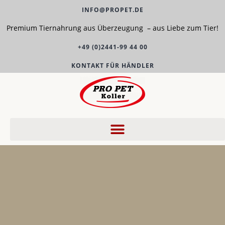
INFO@PROPET.DE
Premium Tiernahrung aus Überzeugung – aus Liebe zum Tier!
+49 (0)2441-99 44 00
KONTAKT FÜR HÄNDLER