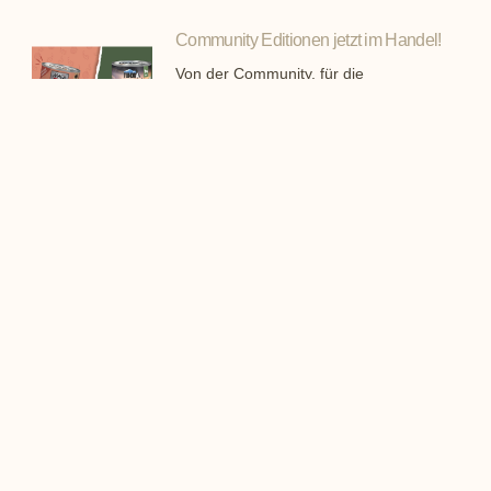
Community Editionen jetzt im Handel!
Von der Community, für die
Community: die „Create Your Own
Product“ Sorten von MAC’s und
TUNDRA sind ab sofort für
Fachhändler und Endkunden
verfügbar. Zuvor konnten Hunde- und
Katzenbesitzer aus ganz Deutschland
über die Zusammensetzung der
Produkte bestimmen.
Pro Pet Koller spendet über 70
Tonnen Futter für den Tierschutz
Im Rahmen einer Spendenaktion hat
das Familienunternehmen Pro Pet
Koller Ende des letzten Jahres mehr
als 70.000 Kilogramm Nassfutter für
Hunde und Katzen an
Tierschützerinnen und Tierschützer