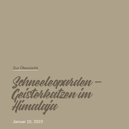
Zur Übersicht
Schneeleoparden –
Geisterkatzen im
Himalaja
Januar 10, 2023