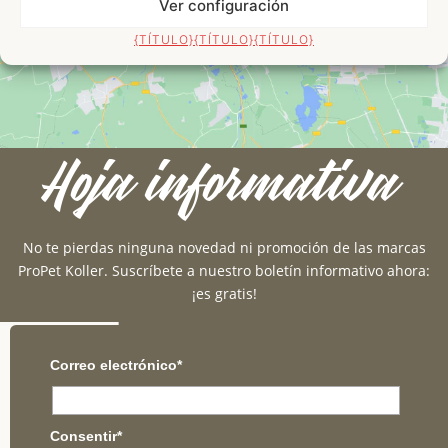
Ver configuración
aktivieren
{TÍTULO}
{TÍTULO}
{TÍTULO}
Hoja informativa
No te pierdas ninguna novedad ni promoción de las marcas
ProPet Koller. Suscríbete a nuestro boletín informativo ahora:
¡es gratis!
Correo electrónico*
Consentir*